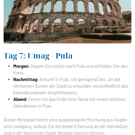
Tag 7: Umag - Pula
Morgen:
Segeln Sie zurück nach Pula und schließen Sie den
Kreis.
Nachmittag:
Ankunft in Pula, mit genügend Zeit, um die
römischen Ruinen der Stadt zu erkunden, einschließlich des
beeindruckenden Amphitheaters.
Abend:
Feiern Sie das Ende Ihrer Reise mit einem schönen
Abendessen in Pula.
Dieser Reiseplan bietet eine ausgewogene Mischung aus Segeln
und Landgang, sodass Sie die beste Erfahrung an der Adriaküste
und in der ikonischen Stadt Venedig machen können.