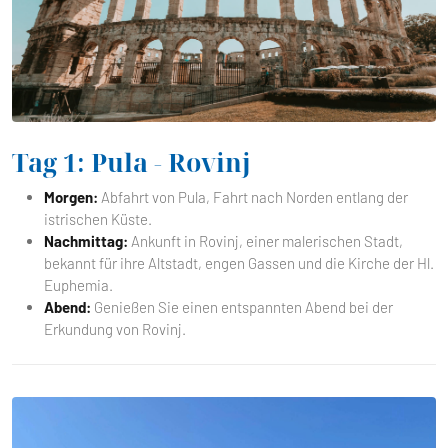
Tag 1: Pula - Rovinj
Morgen:
Abfahrt von Pula, Fahrt nach Norden entlang der
istrischen Küste.
Nachmittag:
Ankunft in Rovinj, einer malerischen Stadt,
bekannt für ihre Altstadt, engen Gassen und die Kirche der Hl.
Euphemia.
Abend:
Genießen Sie einen entspannten Abend bei der
Erkundung von Rovinj.