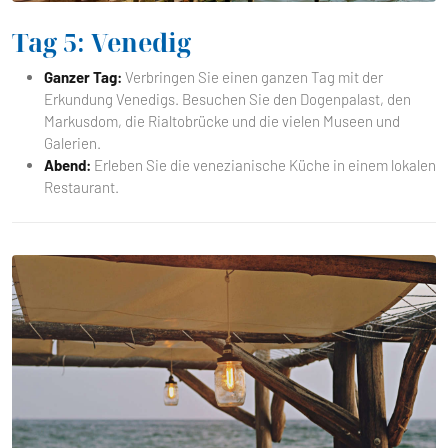
Tag 5: Venedig
Ganzer Tag:
Verbringen Sie einen ganzen Tag mit der
Erkundung Venedigs. Besuchen Sie den Dogenpalast, den
Markusdom, die Rialtobrücke und die vielen Museen und
Galerien.
Abend:
Erleben Sie die venezianische Küche in einem lokalen
Restaurant.