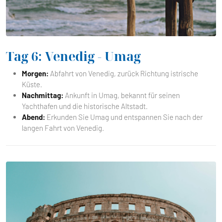
Tag 6: Venedig - Umag
Morgen:
Abfahrt von Venedig, zurück Richtung istrische
Küste.
Nachmittag:
Ankunft in Umag, bekannt für seinen
Yachthafen und die historische Altstadt.
Abend:
Erkunden Sie Umag und entspannen Sie nach der
langen Fahrt von Venedig.