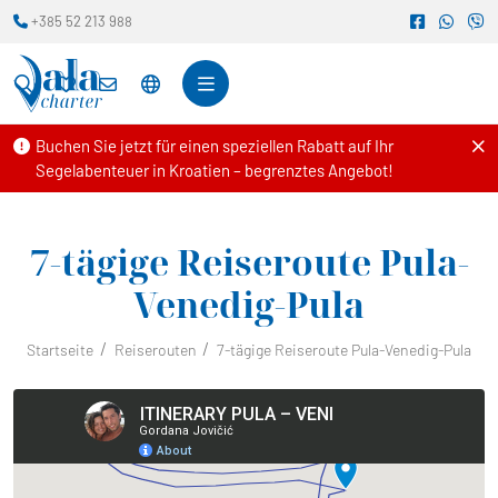
+385 52 213 988
Buchen Sie jetzt für einen speziellen Rabatt auf Ihr
Segelabenteuer in Kroatien – begrenztes Angebot!
7-tägige Reiseroute Pula-
Venedig-Pula
Startseite
Reiserouten
7-tägige Reiseroute Pula-Venedig-Pula