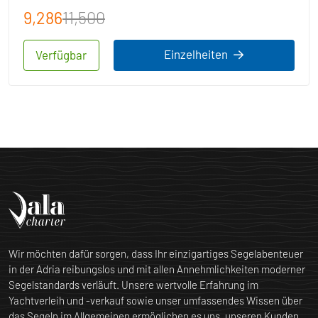
9,286
11,500
Einzelheiten
Verfügbar
Wir möchten dafür sorgen, dass Ihr einzigartiges Segelabenteuer
in der Adria reibungslos und mit allen Annehmlichkeiten moderner
Segelstandards verläuft. Unsere wertvolle Erfahrung im
Yachtverleih und -verkauf sowie unser umfassendes Wissen über
das Segeln im Allgemeinen ermöglichen es uns, unseren Kunden