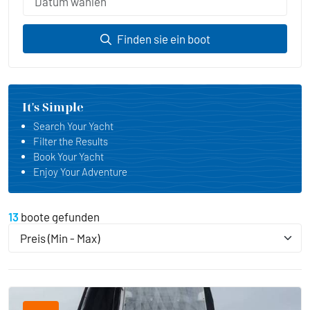
Finden sie ein boot
It's Simple
Search Your Yacht
Filter the Results
Book Your Yacht
Enjoy Your Adventure
13
boote gefunden
Preis (Min - Max)