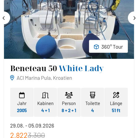
360° Tour
Beneteau 50
White Lady
ACI Marina Pula, Kroatien
Jahr
Kabinen
Person
Toilette
Länge
2005
4 + 1
8 + 2 + 1
4
51 ft
29.08. - 05.09.2026
2,822
3,300