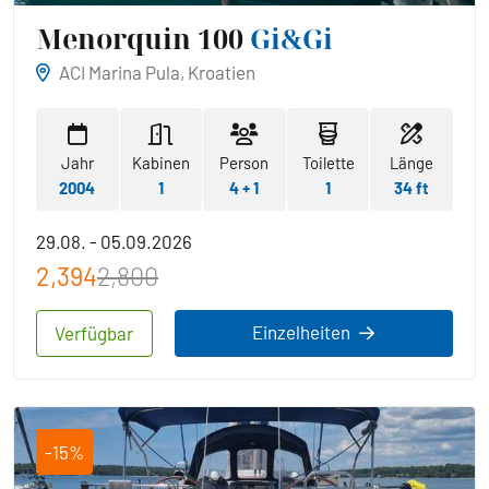
Menorquin 100
Gi&Gi
ACI Marina Pula, Kroatien
Jahr
Kabinen
Person
Toilette
Länge
2004
1
4 + 1
1
34 ft
29.08. - 05.09.2026
2,394
2,800
Einzelheiten
Verfügbar
-15%