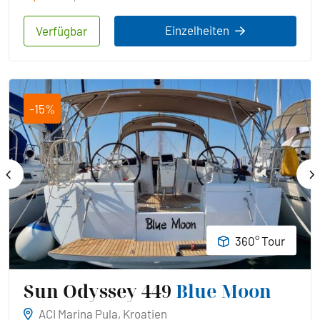
Einzelheiten
Verfügbar
-15%
360° Tour
Sun Odyssey 449
Blue Moon
ACI Marina Pula, Kroatien