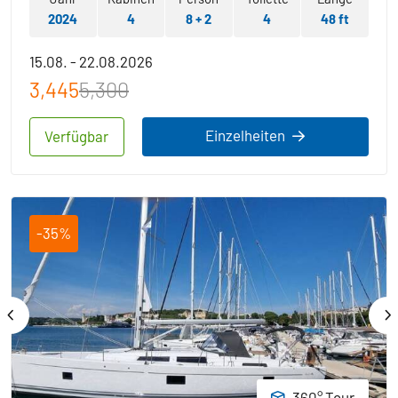
2024
4
8 + 2
4
48 ft
15.08. - 22.08.2026
3,445
5,300
Einzelheiten
Verfügbar
-35%
360° Tour