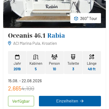
360° Tour
Oceanis 46.1
Rabia
ACI Marina Pula, Kroatien
Jahr
Kabinen
Person
Toilette
Länge
2019
5
10
3
48 ft
15.08. - 22.08.2026
2,665
4,100
Einzelheiten
Verfügbar