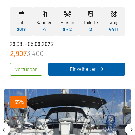
Jahr
Kabinen
Person
Toilette
Länge
2018
4
8 + 2
2
44 ft
29.08. - 05.09.2026
2,907
3,400
Einzelheiten
Verfügbar
-35%