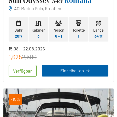
Sun Odyssey 349
Romana
ACI Marina Pula, Kroatien
Jahr
Kabinen
Person
Toilette
Länge
2017
3
6 + 1
1
34 ft
15.08. - 22.08.2026
1,625
2,500
Einzelheiten
Verfügbar
-15%