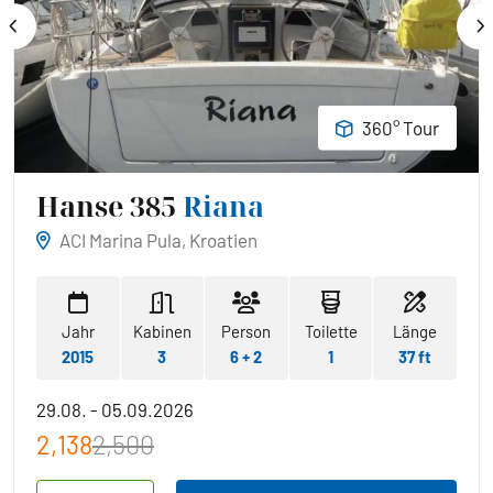
360° Tour
Hanse 385
Riana
ACI Marina Pula, Kroatien
Jahr
Kabinen
Person
Toilette
Länge
2015
3
6 + 2
1
37 ft
29.08. - 05.09.2026
2,138
2,500