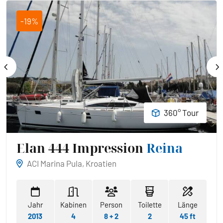
-19%
360° Tour
Elan 444 Impression
Reina
ACI Marina Pula, Kroatien
Jahr
Kabinen
Person
Toilette
Länge
2013
4
8 + 2
2
45 ft