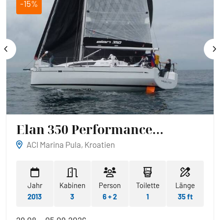
-15%
Elan 350 Performance
November
ACI Marina Pula, Kroatien
Jahr
Kabinen
Person
Toilette
Länge
2013
3
6 + 2
1
35 ft