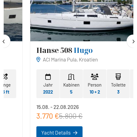
Hanse 508
Hugo
ACI Marina Pula, Kroatien
e
Jahr
Kabinen
Person
Toilette
Läng
t
2022
5
10 + 2
3
51 ft
15.08. - 22.08.2026
3.770 €
5.800 €
Yacht Details