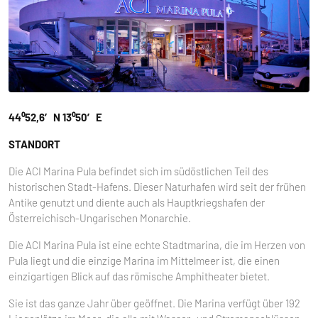
44⁰52,6′ N 13⁰50′ E
STANDORT
Die ACI Marina Pula befindet sich im südöstlichen Teil des
historischen Stadt-Hafens. Dieser Naturhafen wird seit der frühen
Antike genutzt und diente auch als Hauptkriegshafen der
Österreichisch-Ungarischen Monarchie.
Die ACI Marina Pula ist eine echte Stadtmarina, die im Herzen von
Pula liegt und die einzige Marina im Mittelmeer ist, die einen
einzigartigen Blick auf das römische Amphitheater bietet.
Sie ist das ganze Jahr über geöffnet. Die Marina verfügt über 192