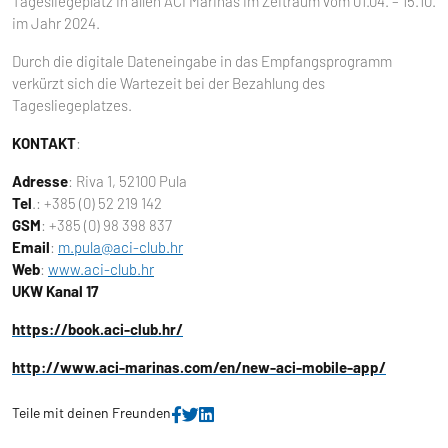
Tagesliegeplatz in allen ACI Marinas im Zeitraum vom 01.04. – 15.10.
im Jahr 2024.
Durch die digitale Dateneingabe in das Empfangsprogramm
verkürzt sich die Wartezeit bei der Bezahlung des
Tagesliegeplatzes.
KONTAKT
:
Adresse
: Riva 1, 52100 Pula
Tel
.: +385 (0) 52 219 142
GSM
: +385 (0) 98 398 837
Email
:
m.pula@aci-club.hr
Web
:
www.aci-club.hr
UKW Kanal 17
https://book.aci-club.hr/
http://www.aci-marinas.com/en/new-aci-mobile-app/
Teile mit deinen Freunden