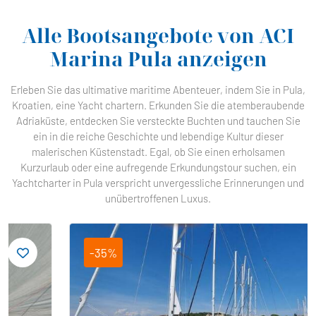
Alle Bootsangebote von ACI
Marina Pula anzeigen
Erleben Sie das ultimative maritime Abenteuer, indem Sie in Pula,
Kroatien, eine Yacht chartern. Erkunden Sie die atemberaubende
Adriaküste, entdecken Sie versteckte Buchten und tauchen Sie
ein in die reiche Geschichte und lebendige Kultur dieser
malerischen Küstenstadt. Egal, ob Sie einen erholsamen
Kurzurlaub oder eine aufregende Erkundungstour suchen, ein
Yachtcharter in Pula verspricht unvergessliche Erinnerungen und
unübertroffenen Luxus.
-35%