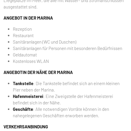
Liegeplätze im Meer, die alle mit Wasser- und Stromanschlüssen
ausgestattet sind.
ANGEBOT IN DER MARINA
Rezeption
Restaurant
Sanitäranlagen (WC und Duschen)
Sanitäranlagen für Personen mit besonderen Bedürfnissen
Geldautomat
Kostenloses WLAN
ANGEBOTIN DER NÄHE DER MARINA
Tankstelle
: Die Tankstelle befindet sich an einem kleinen
Pier neben der Marina.
Hafenmeisterei
: Eine Zweigstelle der Hafenmeisterei
befindet sich in der Nähe.
Geschäfte
: Alle notwendigen Vorräte können in den
nahegelegenen Geschäften erworben werden.
VERKEHRSANBINDUNG