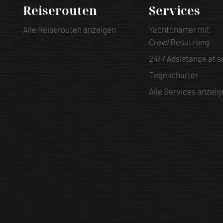
Reiserouten
Services
Alle Reiserouten anzeigen
Yachtcharter mit
Crew/Besatzung
24/7 Assistance at s
Tagescharter
Alle Services anzeig