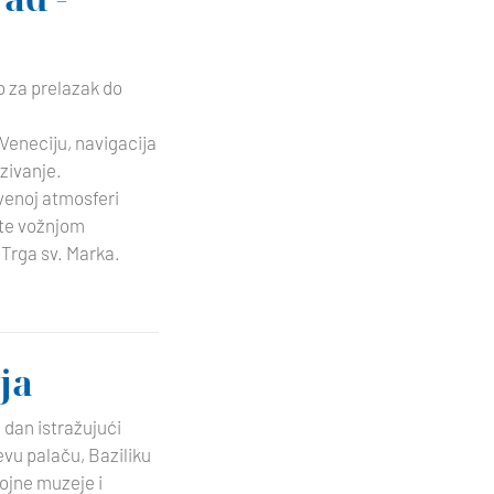
o za prelazak do
 Veneciju, navigacija
zivanje.
tvenoj atmosferi
te vožnjom
 Trga sv. Marka.
ja
i dan istražujući
evu palaču, Baziliku
rojne muzeje i