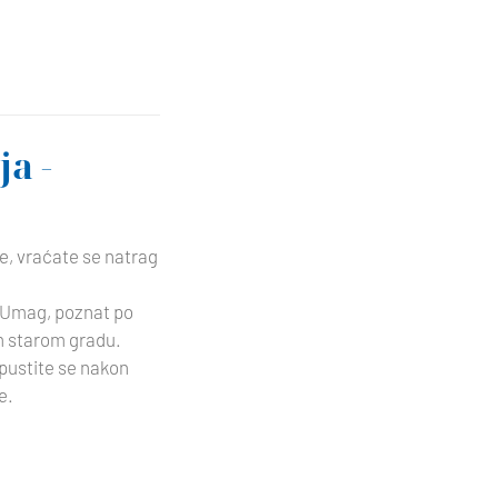
ja -
je, vraćate se natrag
 Umag, poznat po
om starom gradu.
opustite se nakon
e.