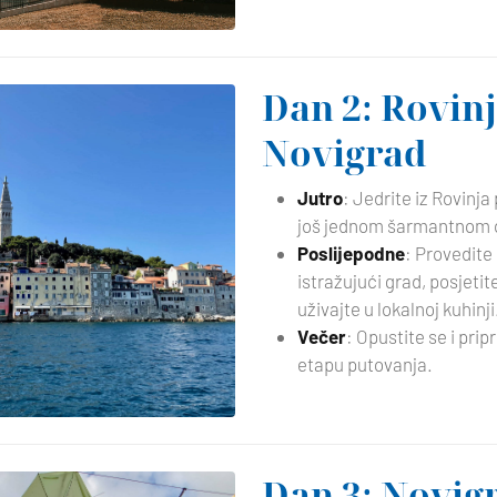
Dan 2: Rovinj
Novigrad
Jutro
: Jedrite iz Rovinj
još jednom šarmantnom 
Poslijepodne
: Provedite
istražujući grad, posjeti
uživajte u lokalnoj kuhinji
Večer
: Opustite se i pri
etapu putovanja.
Dan 3: Novigr