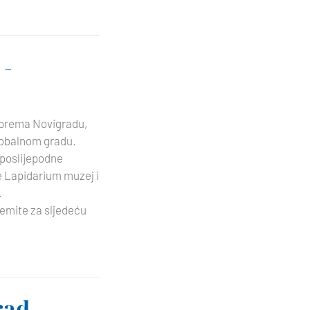
 -
a prema Novigradu,
obalnom gradu.
 poslijepodne
te Lapidarium muzej i
.
premite za sljedeću
ad -