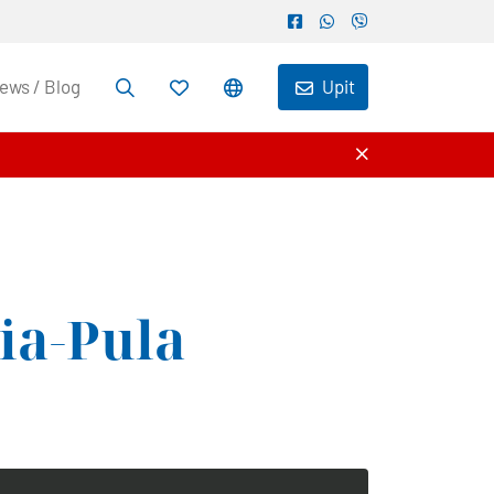
ews / Blog
Upit
ia-Pula