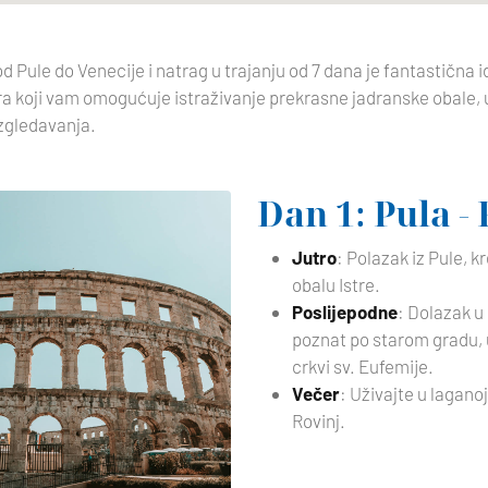
od Pule do Venecije i natrag u trajanju od 7 dana je fantastična i
ra koji vam omogućuje istraživanje prekrasne jadranske obale,
azgledavanja.
Dan 1: Pula -
Jutro
: Polazak iz Pule, k
obalu Istre.
Poslijepodne
: Dolazak u 
poznat po starom gradu, 
crkvi sv. Eufemije.
Večer
: Uživajte u laganoj
Rovinj.