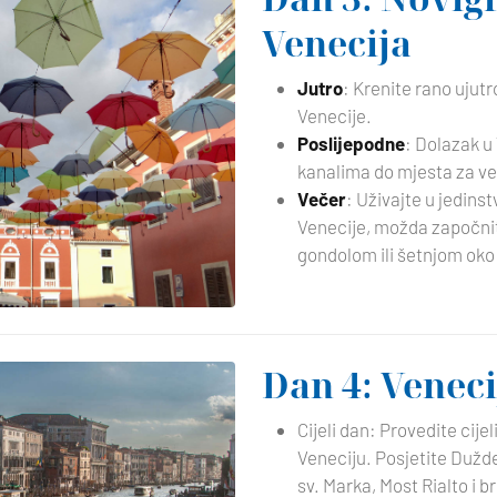
Venecija
Jutro
: Krenite rano ujutr
Venecije.
Poslijepodne
: Dolazak u
kanalima do mjesta za ve
Večer
: Uživajte u jedins
Venecije, možda započni
gondolom ili šetnjom oko
Dan 4: Veneci
Cijeli dan: Provedite cijel
Veneciju. Posjetite Dužd
sv. Marka, Most Rialto i b