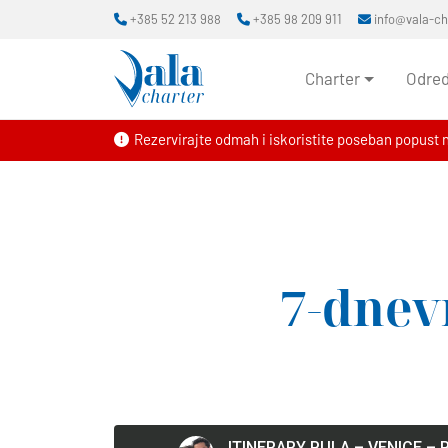
+385 52 213 988
+385 98 209 911
info@vala-c
Charter
Odred
Rezervirajte odmah i iskoristite poseban popust 
7-dnev