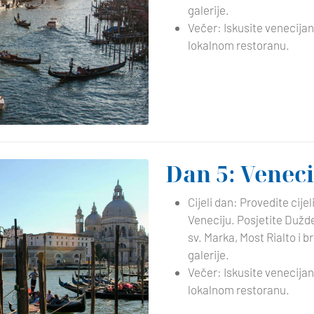
galerije.
Večer: Iskusite venecijan
lokalnom restoranu.
Dan 5: Veneci
Cijeli dan: Provedite cijel
Veneciju. Posjetite Dužd
sv. Marka, Most Rialto i b
galerije.
Večer: Iskusite venecijan
lokalnom restoranu.