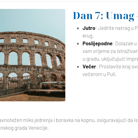
Dan 7: Umag 
Jutro
: Jedrite natrag u 
krug.
Poslijepodne
: Dolazak u
vam vrijeme za istraživan
u gradu, uključujući impr
Večer
: Proslavite kraj s
večerom u Puli.
ravnotežen miks jedrenja i boravka na kopnu, osiguravajući da is
konskog grada Venecije.