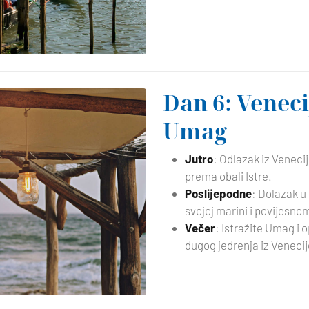
Dan 6: Veneci
Umag
Jutro
: Odlazak iz Veneci
prema obali Istre.
Poslijepodne
: Dolazak u
svojoj marini i povijesn
Večer
: Istražite Umag i 
dugog jedrenja iz Venecij