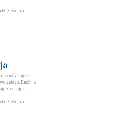
sku kuhinju u
ja
i dan istražujući
evu palaču, Baziliku
rojne muzeje i
sku kuhinju u