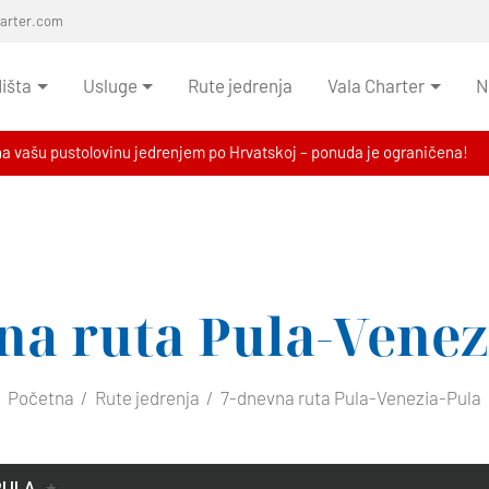
harter.com
išta
Usluge
Rute jedrenja
Vala Charter
N
na vašu pustolovinu jedrenjem po Hrvatskoj – ponuda je ograničena!
na ruta Pula-Venez
Početna
Rute jedrenja
7-dnevna ruta Pula-Venezia-Pula