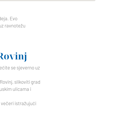
deja. Evo
 uz ravnotežu
 Rovinj
rećite se sjeverno uz
Rovinj, slikoviti grad
uskim ulicama i
 večeri istražujući