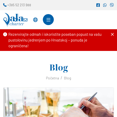
+385 52 213 988
Rezervirajte odmah i iskoristite poseban popust na vašu
pustolovinu jedrenjem po Hrvatskoj – ponuda je
ograničena!
Blog
Početna
Blog