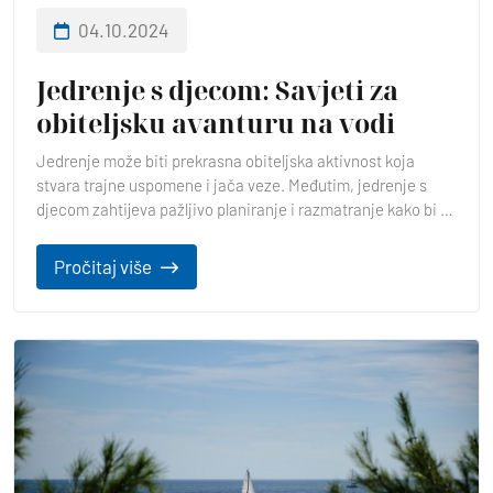
04.10.2024
Jedrenje s djecom: Savjeti za
obiteljsku avanturu na vodi
Jedrenje može biti prekrasna obiteljska aktivnost koja
stvara trajne uspomene i jača veze. Međutim, jedrenje s
djecom zahtijeva pažljivo planiranje i razmatranje kako bi se
osigurala sigurnost, užitak i angažman za sve članove
obitelji.
Pročitaj više