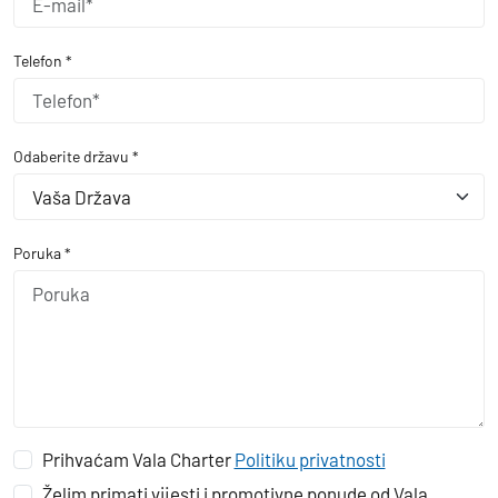
Telefon *
Odaberite državu *
Vaša Država
Poruka *
Prihvaćam Vala Charter
Politiku privatnosti
Želim primati vijesti i promotivne ponude od Vala