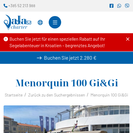
+385 52 213 988
Buchen Sie jetzt für einen speziellen Rabatt auf Ihr
Segelabenteuer in Kroatien – begrenztes Angebot!
Buchen Sie jetzt
2.280 €
Menorquin 100
Gi&Gi
Startseite
Zurück zu den Suchergebnissen
Menorquin 100 Gi&Gi