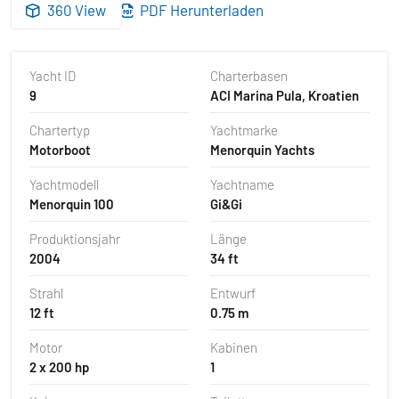
360 View
PDF Herunterladen
Yacht ID
Charterbasen
9
ACI Marina Pula, Kroatien
Chartertyp
Yachtmarke
Motorboot
Menorquin Yachts
Yachtmodell
Yachtname
Menorquin 100
Gi&Gi
Produktionsjahr
Länge
2004
34 ft
Strahl
Entwurf
12 ft
0.75 m
Motor
Kabinen
2 x 200 hp
1