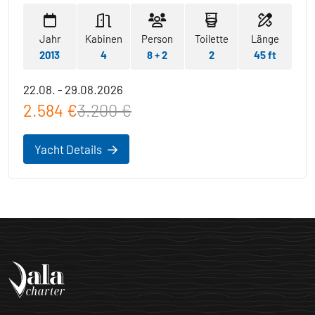
Jahr
Kabinen
Person
Toilette
Länge
2013
4
8 + 2
2
45 ft
22.08. - 29.08.2026
2.584 €
3.200 €
Yacht Details