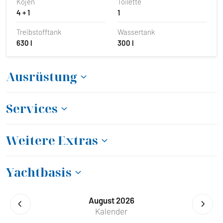
Kojen
Toilette
4 + 1
1
Treibstofftank
Wassertank
630 l
300 l
Ausrüstung
Services
Weitere Extras
Yachtbasis
August 2026
Kalender