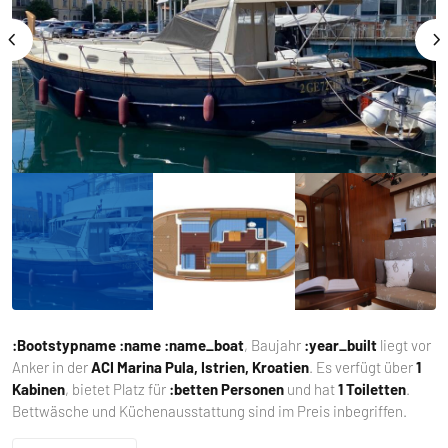
:Bootstypname
:name :name_boat
, Baujahr
:year_built
liegt vor
Anker in der
ACI Marina Pula, Istrien, Kroatien
. Es verfügt über
1
Kabinen
, bietet Platz für
:betten Personen
und hat
1 Toiletten
.
Bettwäsche und Küchenausstattung sind im Preis inbegriffen.