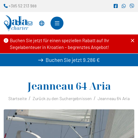
+385 52 213 988
Buchen Sie jetzt für einen speziellen Rabatt auf Ihr
Segelabenteuer in Kroatien – begrenztes Angebot!
Buchen Sie jetzt
9.286 €
Jeanneau 64
Aria
Startseite
Zurück zu den Suchergebnissen
Jeanneau 64 Aria