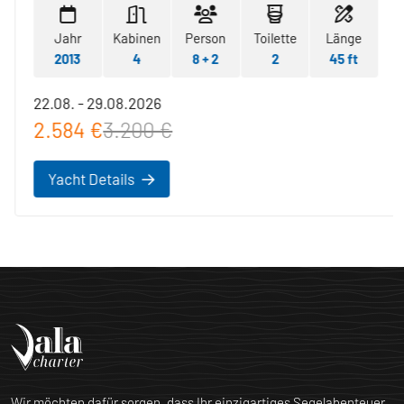
Jahr
Kabinen
Person
Toilette
Länge
2013
4
8 + 2
2
45 ft
22.08. - 29.08.2026
2.584 €
3.200 €
Yacht Details
Wir möchten dafür sorgen, dass Ihr einzigartiges Segelabenteuer