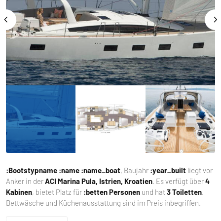
:Bootstypname
:name :name_boat
, Baujahr
:year_built
liegt vor
Anker in der
ACI Marina Pula, Istrien, Kroatien
. Es verfügt über
4
Kabinen
, bietet Platz für
:betten Personen
und hat
3 Toiletten
.
Bettwäsche und Küchenausstattung sind im Preis inbegriffen.