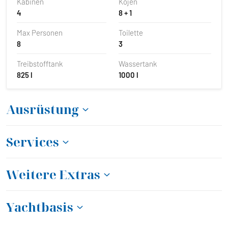
Kabinen
Kojen
4
8 + 1
Max Personen
Toilette
8
3
Treibstofftank
Wassertank
825 l
1000 l
Ausrüstung
Services
Weitere Extras
Yachtbasis