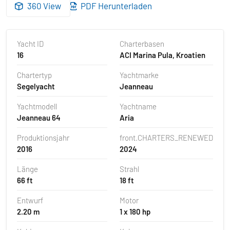
360 View
PDF Herunterladen
Yacht ID
Charterbasen
16
ACI Marina Pula, Kroatien
Chartertyp
Yachtmarke
Segelyacht
Jeanneau
Yachtmodell
Yachtname
Jeanneau 64
Aria
Produktionsjahr
front.CHARTERS_RENEWED
2016
2024
Länge
Strahl
66 ft
18 ft
Entwurf
Motor
2.20 m
1 x 180 hp