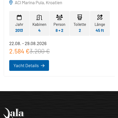
ACI Marina Pula, Kroatien
Jahr
Kabinen
Person
Toilette
Länge
2013
4
8 + 2
2
45 ft
22.08. - 29.08.2026
2.584 €
3.200 €
Yacht Details