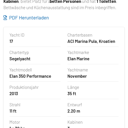
Kabinen
, bietet Platz für
:betten Personen
und hat
1 Toiletten
.
Bettwäsche und Küchenausstattung sind im Preis inbegriffen.
PDF Herunterladen
Yacht ID
Charterbasen
17
ACI Marina Pula, Kroatien
Chartertyp
Yachtmarke
Segelyacht
Elan Marine
Yachtmodell
Yachtname
Elan 350 Performance
November
Produktionsjahr
Länge
2013
35 ft
Strahl
Entwurf
11 ft
2.20 m
Motor
Kabinen