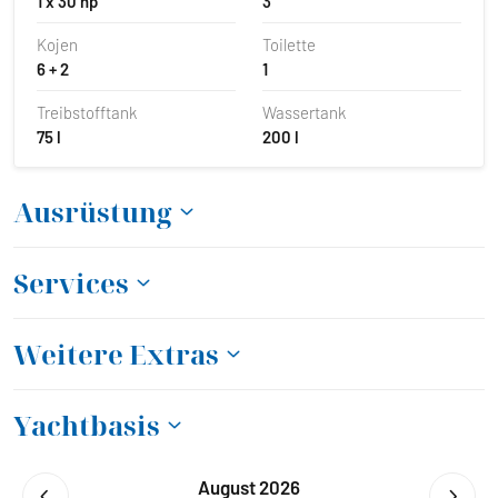
1 x 30 hp
3
Kojen
Toilette
6 + 2
1
Treibstofftank
Wassertank
75 l
200 l
Ausrüstung
Services
Weitere Extras
Yachtbasis
August 2026