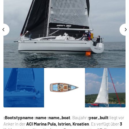
:Bootstypname
:name :name_boat
, Baujahr
:year_built
liegt vor
Anker in der
ACI Marina Pula, Istrien, Kroatien
. Es verfügt über
3