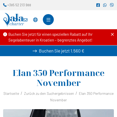
+385 52 213 988
Buchen Sie jetzt für einen speziellen Rabatt auf Ihr
Segelabenteuer in Kroatien – begrenztes Angebot!
Buchen Sie jetzt
1.560 €
Elan 350 Performance
November
Startseite
Zurück zu den Suchergebnissen
Elan 350 Performance
November