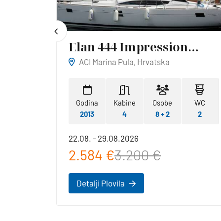
Elan 444 Impression
Reina
ACI Marina Pula, Hrvatska
WC
Godina
Kabine
Osobe
WC
1
2013
4
8 + 2
2
22.08. - 29.08.2026
2.584 €
3.200 €
Detalji Plovila