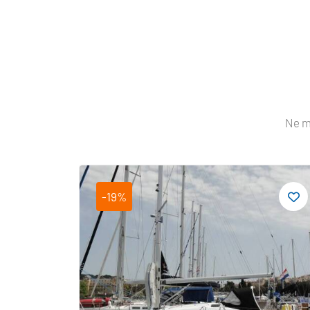
Ne m
-19%