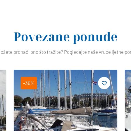
Povezane ponude
ožete pronaći ono što tražite? Pogledajte naše vruće ljetne po
-35%