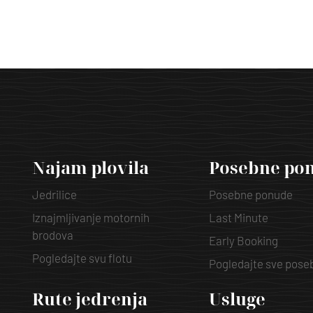
Najam plovila
Posebne po
Jedrilice
Posebne ponude
Iznajmljivanje motornih
Last Minute
brodova
Early Booking
Pogledajte svu flotu
Pogledajte sve pos
Rute jedrenja
Usluge