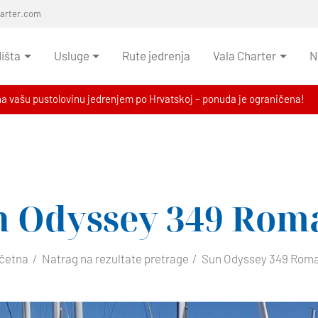
harter.com
išta
Usluge
Rute jedrenja
Vala Charter
N
na vašu pustolovinu jedrenjem po Hrvatskoj – ponuda je ograničena!
n Odyssey 349
Rom
četna
Natrag na rezultate pretrage
Sun Odyssey 349 Rom