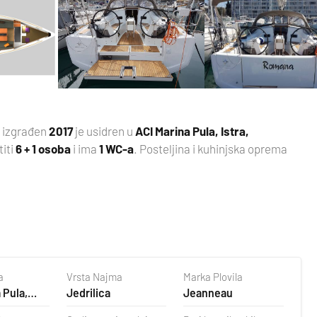
, izgrađen
2017
je usidren u
ACI Marina Pula, Istra,
titi
6 + 1 osoba
i ima
1 WC-a
. Posteljina i kuhinjska oprema
a
Vrsta Najma
Marka Plovila
 Pula,
Jedrilica
Jeanneau