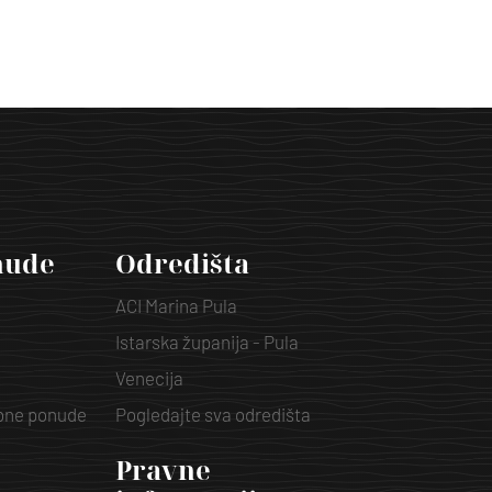
nude
Odredišta
ACI Marina Pula
Istarska županija - Pula
Venecija
ebne ponude
Pogledajte sva odredišta
Pravne