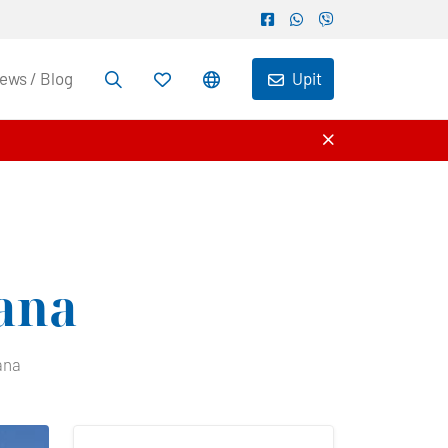
ews / Blog
Upit
ana
ana