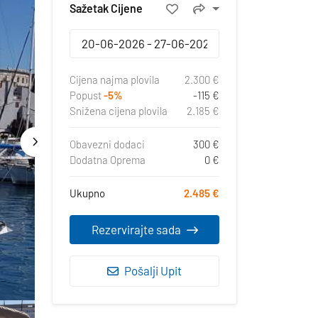
Sažetak Cijene
Cijena najma plovila
2.300 €
Popust
-5%
-115 €
Snižena cijena plovila
2.185 €
Obavezni dodaci
300 €
Dodatna Oprema
0 €
Ukupno
2.485 €
Rezervirajte sada
Pošalji Upit