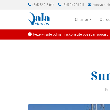
+385 52 213 988
+385 98 209 911
info@vala-c
Charter
Odred
Rezervirajte odmah i iskoristite poseban popust 
Su
Po