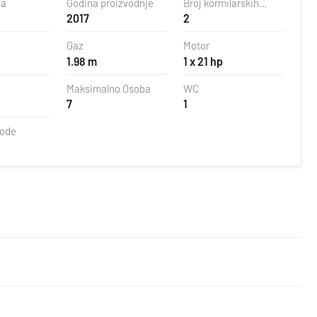
la
Godina proizvodnje
Broj kormilarskih
2017
2
peraja
Gaz
Motor
1.98 m
1 x 21 hp
Maksimalno Osoba
WC
7
1
vode