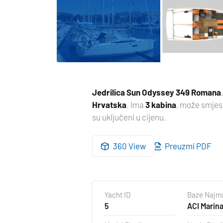
Jedrilica
Sun Odyssey 349 Romana
Hrvatska
. Ima
3 kabina
, može smjes
su uključeni u cijenu.
360 View
Preuzmi PDF
Yacht ID
Baze Najm
5
ACI Marina
Hrvatska