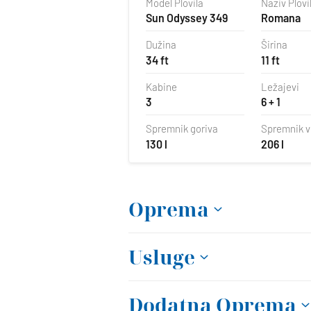
Model Plovila
Naziv Plovi
Sun Odyssey 349
Romana
Dužina
Širina
34 ft
11 ft
Kabine
Ležajevi
3
6 + 1
Spremnik goriva
Spremnik 
130 l
206 l
Oprema
Usluge
Dodatna Oprema