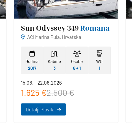
Sun Odyssey 349
Romana
ACI Marina Pula, Hrvatska
Godina
Kabine
Osobe
WC
2017
3
6 + 1
1
15.08. - 22.08.2026
1.625 €
2.500 €
Detalji Plovila