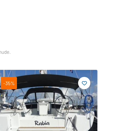
nude.
-35%
-19%