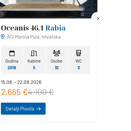
Oceanis 46.1
Rabia
Hans
ACI Marina Pula, Hrvatska
ACI Ma
Godina
Kabine
Osobe
WC
Godina
2019
5
10
3
2019
15.08. - 22.08.2026
22.08. -
2.665 €
4.100 €
2.42
Detalji Plovila
Detalji