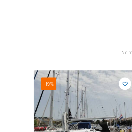
Ne m
-19%