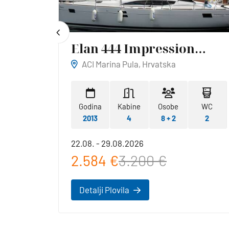
Elan 444 Impression
Reina
ACI Marina Pula, Hrvatska
WC
Godina
Kabine
Osobe
WC
1
2013
4
8 + 2
2
22.08. - 29.08.2026
2.584 €
3.200 €
Detalji Plovila