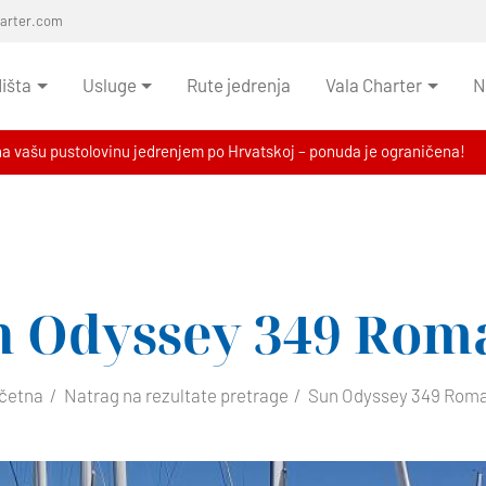
harter.com
išta
Usluge
Rute jedrenja
Vala Charter
N
na vašu pustolovinu jedrenjem po Hrvatskoj – ponuda je ograničena!
n Odyssey 349
Rom
četna
Natrag na rezultate pretrage
Sun Odyssey 349 Rom