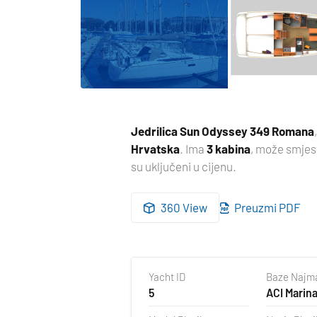
Jedrilica
Sun Odyssey 349 Romana
Hrvatska
. Ima
3 kabina
, može smjes
su uključeni u cijenu.
360 View
Preuzmi PDF
Yacht ID
Baze Najm
5
ACI Marina
Hrvatska