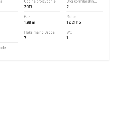
la
Godina proizvodnje
Broj kormilarskih
2017
2
peraja
Gaz
Motor
1.98 m
1 x 21 hp
Maksimalno Osoba
WC
7
1
vode