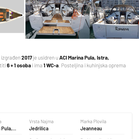
, izgrađen
2017
je usidren u
ACI Marina Pula, Istra,
titi
6 + 1 osoba
i ima
1 WC-a
. Posteljina i kuhinjska oprema
a
Vrsta Najma
Marka Plovila
 Pula,
Jedrilica
Jeanneau