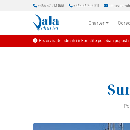
+385 52 213 988
+385 98 209 911
info@vala-c
Charter
Odred
Rezervirajte odmah i iskoristite poseban popust 
Su
Po