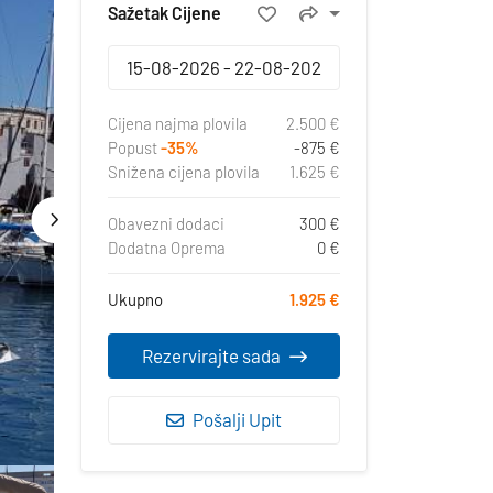
Sažetak Cijene
Cijena najma plovila
2.500 €
Popust
-35%
-875 €
Snižena cijena plovila
1.625 €
Obavezni dodaci
300 €
Dodatna Oprema
0 €
Ukupno
1.925 €
Rezervirajte sada
Pošalji Upit