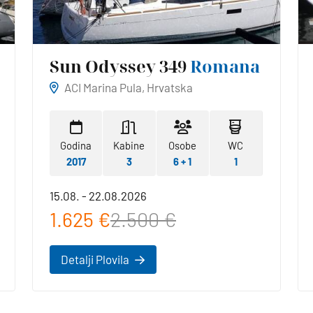
Sun Odyssey 349
Romana
ACI Marina Pula, Hrvatska
Godina
Kabine
Osobe
WC
2017
3
6 + 1
1
15.08. - 22.08.2026
1.625 €
2.500 €
Detalji Plovila