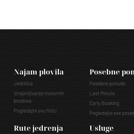
Najam plovila
Posebne po
Jedrilice
Posebne ponude
Iznajmljivanje motornih
Last Minute
brodova
Early Booking
Pogledajte svu flotu
Pogledajte sve pos
Rute jedrenja
Usluge