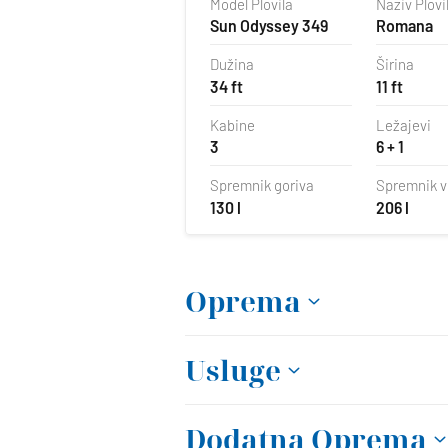
Model Plovila
Naziv Plovi
Sun Odyssey 349
Romana
Dužina
Širina
34 ft
11 ft
Kabine
Ležajevi
3
6 + 1
Spremnik goriva
Spremnik 
130 l
206 l
Oprema
Usluge
Dodatna Oprema