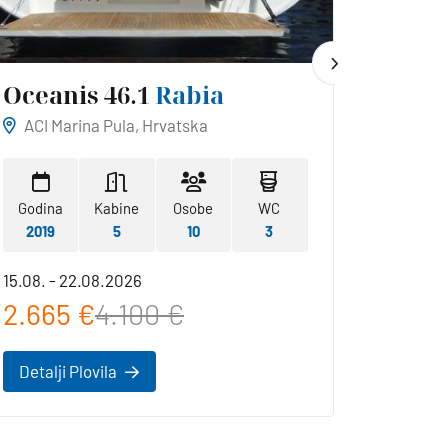
Oceanis 46.1
Rabia
Hans
ACI Marina Pula, Hrvatska
ACI Ma
Godina
Kabine
Osobe
WC
Godina
2019
5
10
3
2019
15.08. - 22.08.2026
22.08. -
2.665 €
4.100 €
2.42
Detalji Plovila
Detalji