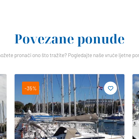
Povezane ponude
ožete pronaći ono što tražite? Pogledajte naše vruće ljetne po
-35%