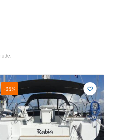
nude.
-35%
-19%