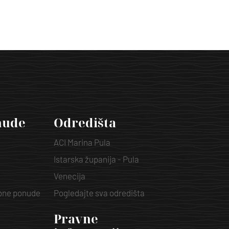
nude
Odredišta
ACI Marina Pula
Istarska županija - Pula
Venecija
ebne ponude
Pogledajte sva odredišta
Pravne