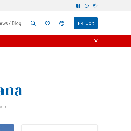
ews / Blog
Upit
ana
ana