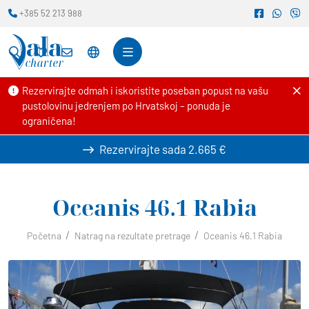
+385 52 213 988
Rezervirajte odmah i iskoristite poseban popust na vašu
pustolovinu jedrenjem po Hrvatskoj – ponuda je
ograničena!
Rezervirajte sada
2.665 €
Oceanis 46.1
Rabia
Početna
Natrag na rezultate pretrage
Oceanis 46.1 Rabia