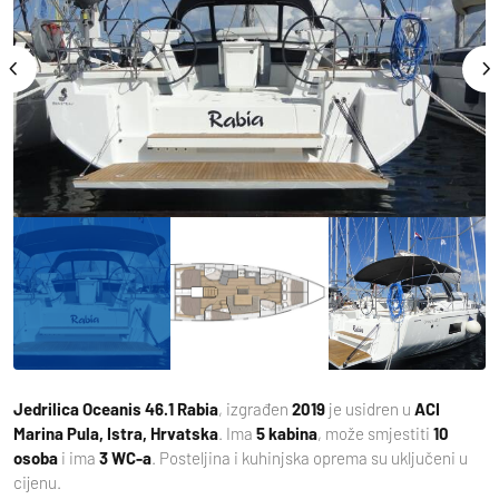
Jedrilica
Oceanis 46.1 Rabia
, izgrađen
2019
je usidren u
ACI
Marina Pula, Istra, Hrvatska
. Ima
5 kabina
, može smjestiti
10
osoba
i ima
3 WC-a
. Posteljina i kuhinjska oprema su uključeni u
cijenu.