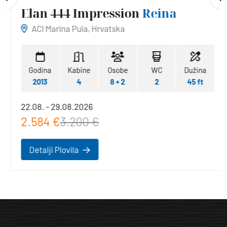
Elan 444 Impression
Reina
ACI Marina Pula, Hrvatska
Godina
Kabine
Osobe
WC
Dužina
2013
4
8 + 2
2
45 ft
22.08. - 29.08.2026
2.584 €
3.200 €
Detalji Plovila