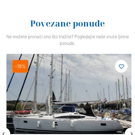
Povezane ponude
Ne možete pronaći ono što tražite? Pogledajte naše vruće ljetne
ponude.
-19%