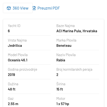
360 View
Preuzmi PDF
Yacht ID
Baze Najma
6
ACI Marina Pula, Hrvatska
Vrsta Najma
Marka Plovila
Jedrilica
Beneteau
Model Plovila
Naziv Plovila
Oceanis 46.1
Rabia
Godina proizvodnje
Broj kormilarskih peraja
2019
2
Dužina
Širina
48 ft
15 ft
Gaz
Motor
2.55 m
1 x 57 hp