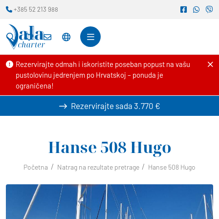
+385 52 213 988
Rezervirajte odmah i iskoristite poseban popust na vašu
pustolovinu jedrenjem po Hrvatskoj – ponuda je
ograničena!
Rezervirajte sada
3.770 €
Hanse 508
Hugo
Početna
Natrag na rezultate pretrage
Hanse 508 Hugo