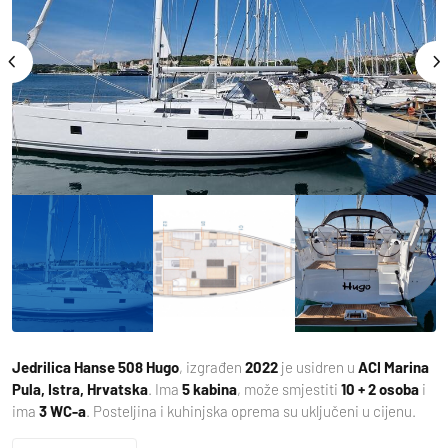
Jedrilica
Hanse 508 Hugo
, izgrađen
2022
je usidren u
ACI Marina
Pula, Istra, Hrvatska
. Ima
5 kabina
, može smjestiti
10 + 2 osoba
i
ima
3 WC-a
. Posteljina i kuhinjska oprema su uključeni u cijenu.