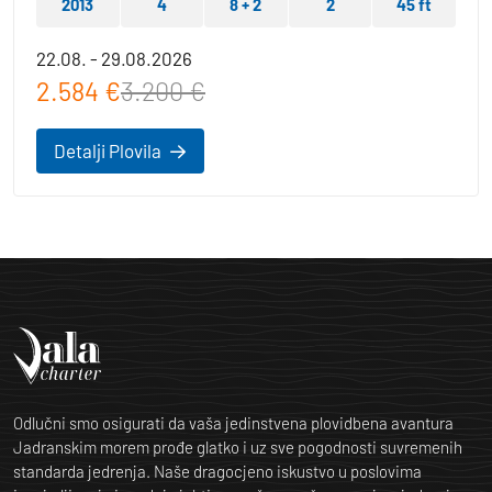
2013
4
8 + 2
2
45 ft
22.08. - 29.08.2026
2.584 €
3.200 €
Detalji Plovila
Odlučni smo osigurati da vaša jedinstvena plovidbena avantura
Jadranskim morem prođe glatko i uz sve pogodnosti suvremenih
standarda jedrenja. Naše dragocjeno iskustvo u poslovima