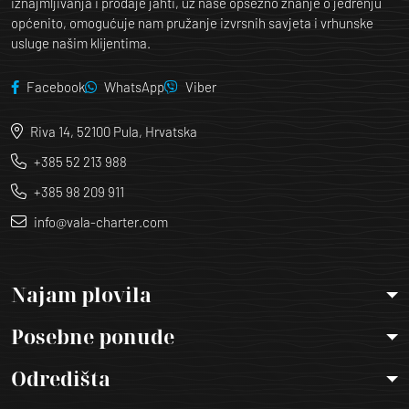
iznajmljivanja i prodaje jahti, uz naše opsežno znanje o jedrenju
općenito, omogućuje nam pružanje izvrsnih savjeta i vrhunske
usluge našim klijentima.
Facebook
WhatsApp
Viber
Riva 14, 52100 Pula, Hrvatska
+385 52 213 988
+385 98 209 911
info@vala-charter.com
Najam plovila
Posebne ponude
Odredišta