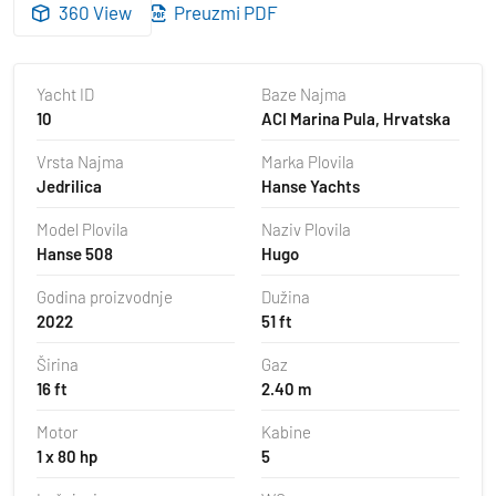
360 View
Preuzmi PDF
Yacht ID
Baze Najma
10
ACI Marina Pula, Hrvatska
Vrsta Najma
Marka Plovila
Jedrilica
Hanse Yachts
Model Plovila
Naziv Plovila
Hanse 508
Hugo
Godina proizvodnje
Dužina
2022
51 ft
Širina
Gaz
16 ft
2.40 m
Motor
Kabine
1 x 80 hp
5