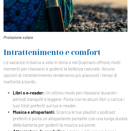
Protezione solare
Intrattenimento e comfort
Le vacanze in barca a vela in Istria e nel Quarnaro offrono molti
momenti per rilassarsi e godersi la bellezza naturale. Alcune
opzioni di intrattenimento renderanno più piacevoli i tempi di
inattività a bordo.
Libri o e-reader:
Un ottimo modo per rilassarsi durante i
periodi tranquilli è leggere. Porta con te alcuni libri o carica i
tuoi titoli preferiti sul tuo e-reader.
Musica e altoparlanti:
Scarica le tue playlist o podcast
preferiti e porta un altoparlante portatile con una lunga durata
della batteria per goderti la musica sul ponte.