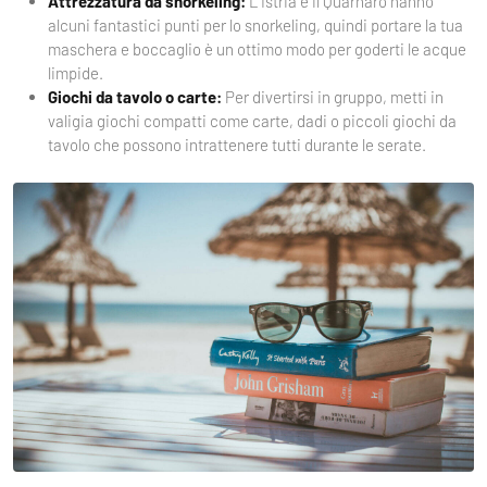
Attrezzatura da snorkeling:
L'Istria e il Quarnaro hanno
alcuni fantastici punti per lo snorkeling, quindi portare la tua
maschera e boccaglio è un ottimo modo per goderti le acque
limpide.
Giochi da tavolo o carte:
Per divertirsi in gruppo, metti in
valigia giochi compatti come carte, dadi o piccoli giochi da
tavolo che possono intrattenere tutti durante le serate.