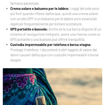
farmaco personale.
Crema solare e balsamo per le labbra:
I raggi del sole sono
più forti quando riflessi dall'acqua, quindi una crema solare
con un alto SPF e un balsamo per le labbra sono essenziali.
Applicali frequentemente per evitare scottature.
GPS portatile o bussola:
Anche se la tua barca dispone di un
sistema di navigazione integrato, avere una riserva come un
GPS portatile o una bussola può offrire tranquillità.
Custodia impermeabile per telefono e borsa stagna:
Proteggi il telefono, i documenti e altri oggetti di valore dai
danni causati dall'acqua con custodie impermeabili e borse
stagne.