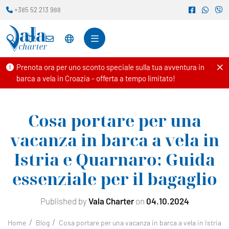
+385 52 213 988
Prenota ora per uno sconto speciale sulla tua avventura in
barca a vela in Croazia - offerta a tempo limitato!
Cosa portare per una
vacanza in barca a vela in
Istria e Quarnaro: Guida
essenziale per il bagaglio
Published by
Vala Charter
on
04.10.2024
Home
Blog
Cosa portare per una vacanza in barca a vela in Istria