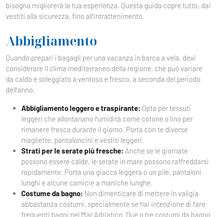
bisogno migliorerà la tua esperienza. Questa guida copre tutto, dai
vestiti alla sicurezza, fino all'intrattenimento.
Abbigliamento
Quando prepari i bagagli per una vacanza in barca a vela, devi
considerare il clima mediterraneo della regione, che può variare
da caldo e soleggiato a ventoso e fresco, a seconda del periodo
dell'anno.
Abbigliamento leggero e traspirante:
Opta per tessuti
leggeri che allontanano l'umidità come cotone o lino per
rimanere fresco durante il giorno. Porta con te diverse
magliette, pantaloncini e vestiti leggeri.
Strati per le serate più fresche:
Anche se le giornate
possono essere calde, le serate in mare possono raffreddarsi
rapidamente. Porta una giacca leggera o un pile, pantaloni
lunghi e alcune camicie a maniche lunghe.
Costume da bagno:
Non dimenticare di mettere in valigia
abbastanza costumi, specialmente se hai intenzione di fare
frequenti bagni nel Mar Adriatico. Due o tre costumi da bagno