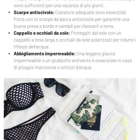
sono sufficienti per una vacanza di più giorni.
Scarpe antiscivolo:
Calzature adeguate sono essenziali.
Porta con te scarpe da barca antiscivolo per garantire una
buona presa a bordo e sandali per rilassarti a terra.
Cappello e occhiali da sole:
Proteggiti dal sole con un
cappello a tesa larga e occhiali da sole polarizzati per ridurre i
riflessi dell'acqua.
Abbigliamento impermeabile:
Una leggera giacca
impermeabile o un giubbotto antivento è essenziale in caso
di pioggia improvvisa o schizzi d'acqua.