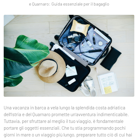
e Quarnaro: Guida essenziale per il bagaglio
Una vacanza in barca a vela lungo la splendida costa adriatica
dell'Istria e del Quarnaro promette un'avventura indimenticabile.
Tuttavia, per sfruttare al meglio il tuo viaggio, è fondamentale
portare gli oggetti essenziali. Che tu stia programmando pochi
giorni in mare o un viaggio più lungo, preparare tutto ciò di cui hai