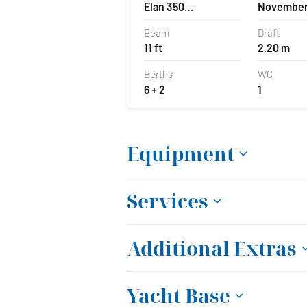
Elan 350
Novembe
Performance
Beam
Draft
11 ft
2.20 m
Berths
WC
6 + 2
1
Equipment
Services
Additional Extras
Yacht Base