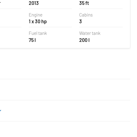
r
2013
35 ft
Engine
Cabins
1 x 30 hp
3
Fuel tank
Water tank
75 l
200 l