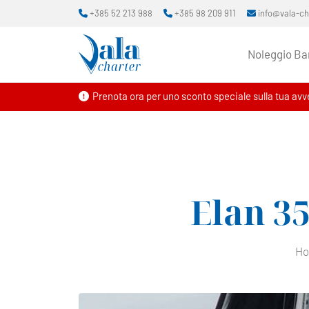
+385 52 213 988
+385 98 209 911
info@vala-c
Noleggio Ba
Prenota ora per uno sconto speciale sulla tua avve
Elan 3
H