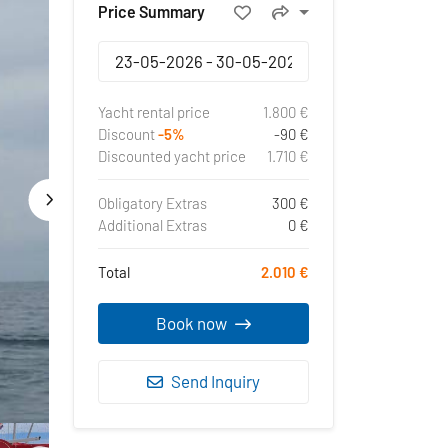
Price Summary
Yacht rental price
1.800 €
Discount
-5%
-90 €
Discounted yacht price
1.710 €
Obligatory Extras
300 €
Additional Extras
0 €
Total
2.010 €
Book now
Send Inquiry