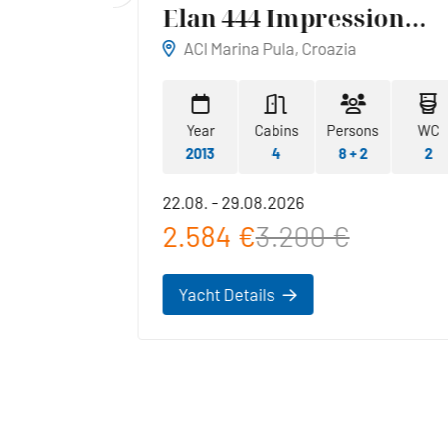
Elan 444 Impression
Reina
ACI Marina Pula, Croazia
WC
Year
Cabins
Persons
WC
1
2013
4
8 + 2
2
22.08. - 29.08.2026
2.584 €
3.200 €
Yacht Details