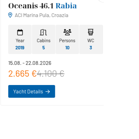
Oceanis 46.1
Rabia
Hans
ACI Marina Pula, Croazia
ACI M
Year
Cabins
Persons
WC
Year
2019
5
10
3
2019
15.08. - 22.08.2026
22.08. 
2.665 €
4.100 €
2.42
Yacht Details
Yacht