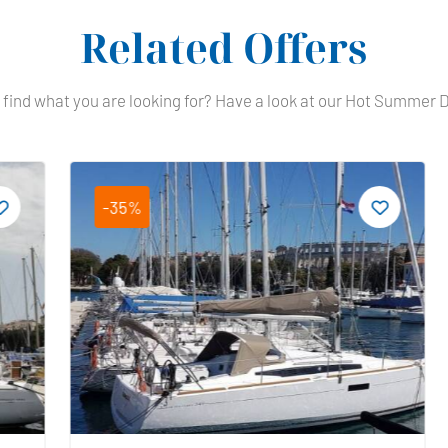
Related Offers
 find what you are looking for? Have a look at our Hot Summer 
-35%