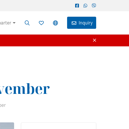
harter
Inquiry
vember
ber