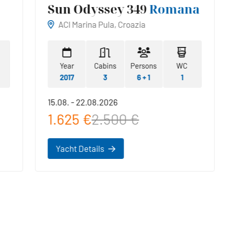
Sun Odyssey 349
Romana
ACI Marina Pula, Croazia
Year
Cabins
Persons
WC
2017
3
6 + 1
1
15.08. - 22.08.2026
1.625 €
2.500 €
Yacht Details