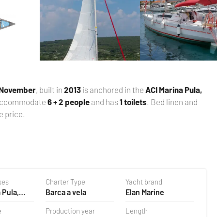
 November
, built in
2013
is anchored in the
ACI Marina Pula,
 accommodate
6 + 2 people
and has
1 toilets
. Bed linen and
e price.
ses
Charter Type
Yacht brand
 Pula,
Barca a vela
Elan Marine
e
Production year
Length