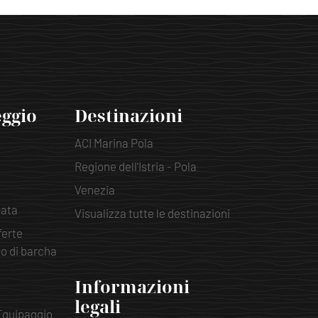
eggio
Destinazioni
ACI Marina Pola
Regione dell'Istria - Pola
Venezia
pata
Visualizza tutte le destinazioni
ferte
io di barcha
Informazioni
legali
Equipaggio