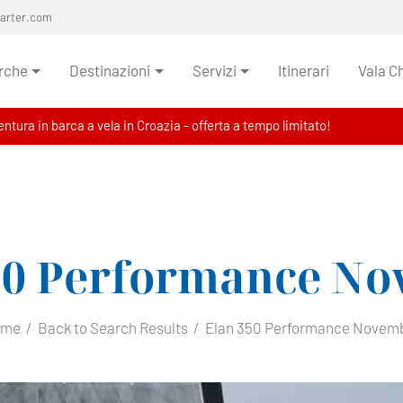
harter.com
rche
Destinazioni
Servizi
Itinerari
Vala C
ntura in barca a vela in Croazia - offerta a tempo limitato!
50 Performance
No
ome
Back to Search Results
Elan 350 Performance Novem