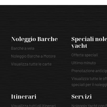
Noleggio Barche
Speciali nol
yacht
Barche a vela
Offerte speciali
Noleggio Barche a Motore
Ultimo minuto
Visualizza tutte le carte
Prenotazione antici
Visualizza tutte le of
speciali per il nolegg
Itinerari
Servizi
Visualizza tutti gli itinerari
Noleggio Yacht con 